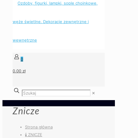
0
0.00 zł
✕
Znicze
Strona główna
🕯️ ZNICZE