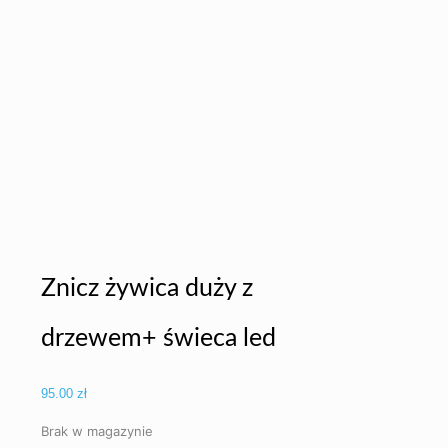
Znicz żywica duży z
drzewem+ świeca led
95.00
zł
Brak w magazynie