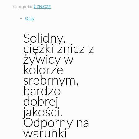
Kategoria:
🕯️ ZNICZE
Opis
Solidny,
ciężki znicz z
żywicy w
kolorze
srebrnym,
bardzo
dobrej
jakości.
Odporny na
warunki