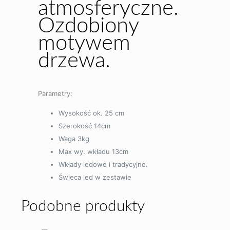
atmosferyczne.
Ozdobiony
motywem
drzewa.
Parametry:
Wysokość ok. 25 cm
Szerokość 14cm
Waga 3kg
Max wy. wkładu 13cm
Wkłady ledowe i tradycyjne.
Świeca led w zestawie
Podobne produkty