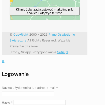
Kliknij, żeby zaakceptować marketing pliki
cookies i włączyć tę treść
©
CopyRight
2000 -
2026
Primo Oświetlenie
Świąteczne
All Rights Reserved. Wszelkie
Prawa Zastrzeżone.
Strony, Sklepy, Pozycjonowanie
Setia.pl
✕
Logowanie
Nazwa użytkownika lub adres e-mail
*
Hasło
*